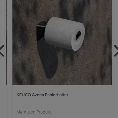
o Papierhalter
KEUCO Aveno Dusc
rodukt
Mehr zum Produkt