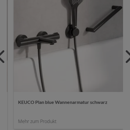
 blue Wannenarmatur schwarz
HANSAGENESIS Wa
gebürstet
rodukt
Mehr zum Produkt