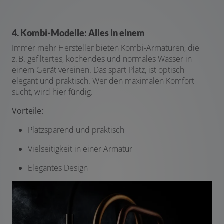
4. Kombi-Modelle: Alles in einem
Immer mehr Hersteller bieten Kombi-Armaturen, die
z. B. gefiltertes, kochendes und normales Wasser in
einem Gerät vereinen. Das spart Platz, ist optisch
elegant und praktisch. Wer den maximalen Komfort
sucht, wird hier fündig.
Vorteile:
Platzsparend und praktisch
Vielseitigkeit in einer Armatur
Elegantes Design