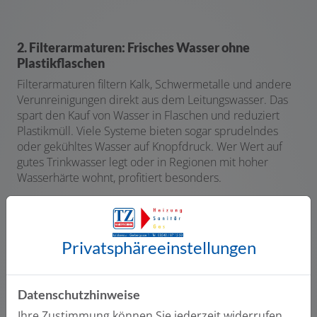
2. Filterarmaturen: Frisches Wasser ohne
Plastikflaschen
Filterarmaturen filtern Kalk, Schwermetalle und andere
Verunreinigungen direkt aus dem Leitungswasser. Das
spart den Kauf von Wasser in Flaschen und reduziert
Plastikmüll. Viele Systeme bieten sogar sprudelndes
oder gekühltes Wasser auf Knopfdruck. Wer Wert auf
gutes Trinkwasser legt oder in Regionen mit hoher
Wasserhärte wohnt, profitiert besonders.
Vorteile:
Kein Kauf und Schleppen von Flaschenwasser mehr
Privatsphäre­einstellungen
Umweltfreundlich: Vermeidet Plastikmüll durch
den Verzicht auf Flaschenwasser
Verbesserter Geschmack: Frisches, gesundes
Datenschutzhinweise
Wasser direkt aus dem Hahn
Ihre Zustimmung können Sie jederzeit widerrufen.