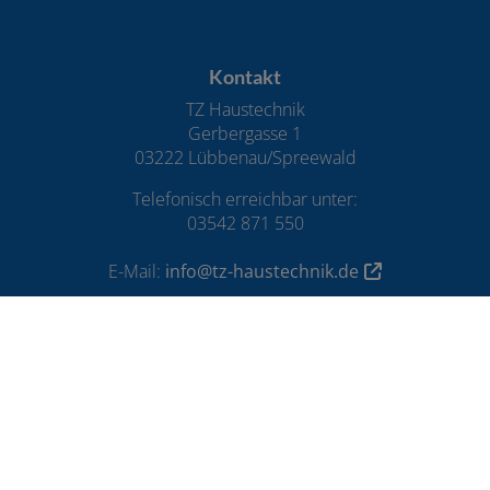
Footer - Kontaktdaten und Öffnungszeiten
Kontakt
TZ Haustechnik
Gerbergasse 1
03222 Lübbenau/Spreewald
Telefonisch erreichbar unter:
03542 871 550
E-Mail:
info@tz-haustechnik.de
Öffnungszeiten
Montag – Donnerstag:
08:00 – 12:00 Uhr
13:00 – 16:00 Uhr
Freitag:
08:00 – 12:00 Uhr