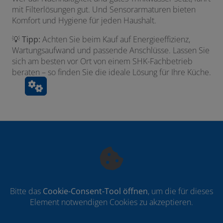
mit Filterlösungen gut. Und Sensorarmaturen bieten
Komfort und Hygiene für jeden Haushalt.
💡
Tipp:
Achten Sie beim Kauf auf Energieeffizienz,
Wartungsaufwand und passende Anschlüsse. Lassen Sie
sich am besten vor Ort von einem SHK-Fachbetrieb
beraten – so finden Sie die ideale Lösung für Ihre Küche.
Bitte das
Cookie-Consent-Tool öffnen
, um die für dieses
Element notwendigen Cookies zu akzeptieren.